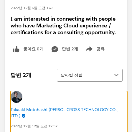
2022년 12월 6일 오전 1:43
I am interested in connecting with people
who have Marketing Cloud experience /
certifications for a consulting opportunity.
좋아요 0개
답변 2개
공유
Show menu
정렬
답변 2개
날짜별 정렬
Takaaki Motohashi (PERSOL CROSS TECHNOLOGY CO.,
LTD.)
2022년 12월 12일 오전 12:37