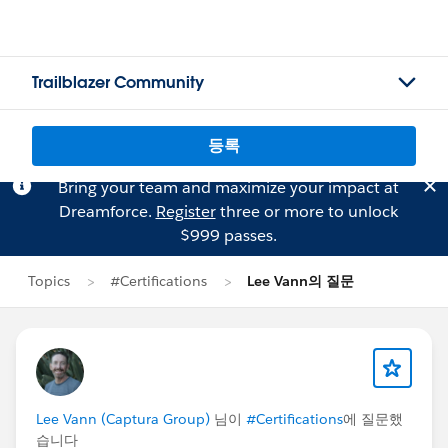
Trailblazer Community
등록
Bring your team and maximize your impact at
Dreamforce.
Register
three or more to unlock
$999 passes.
Topics
#Certifications
Lee Vann의 질문
Lee Vann (Captura Group)
님이
#Certifications
에 질문했
습니다