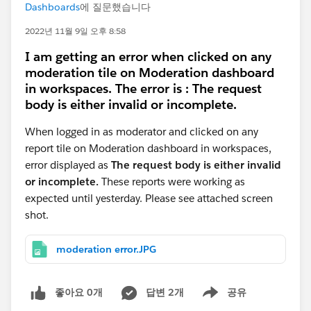
Dashboards
에 질문했습니다
2022년 11월 9일 오후 8:58
I am getting an error when clicked on any
moderation tile on Moderation dashboard
in workspaces. The error is : The request
body is either invalid or incomplete.
When logged in as moderator and clicked on any
report tile on Moderation dashboard in workspaces,
error displayed as
The request body is either invalid
or incomplete.
These reports were working as
expected until yesterday. Please see attached screen
shot.
moderation error.JPG
좋아요 0개
답변 2개
공유
Show menu