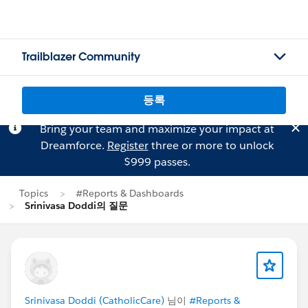
Trailblazer Community
등록
Bring your team and maximize your impact at
Dreamforce.
Register
three or more to unlock
$999 passes.
Topics
#Reports & Dashboards
Srinivasa Doddi의 질문
Srinivasa Doddi (CatholicCare)
님이
#Reports &