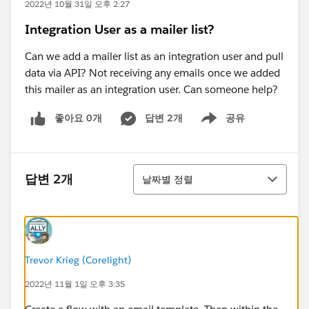
2022년 10월 31일 오후 2:27
Integration User as a mailer list?
Can we add a mailer list as an integration user and pull
data via API? Not receiving any emails once we added
this mailer as an integration user. Can someone help?
좋아요 0개
답변 2개
공유
Show menu
정렬
답변 2개
날짜별 정렬
Trevor Krieg (Corelight)
2022년 11월 1일 오후 3:35