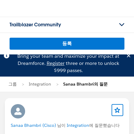
Trailblazer Community
등록
Bring your team and maximize your impact at
Dreamforce.
Register
three or more to unlock
$999 passes.
그룹
Integration
Sanaa Bhambri의 질문
Sanaa Bhambri (Cisco)
님이
Integration
에 질문했습니다