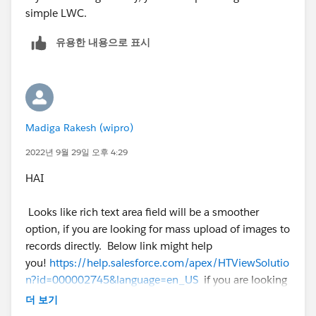
simple LWC.
유용한 내용으로 표시
Madiga Rakesh (wipro)
2022년 9월 29일 오후 4:29
HAI
Looks like rich text area field will be a smoother
option, if you are looking for mass upload of images to
records directly. Below link might help
you!
https://help.salesforce.com/apex/HTViewSolutio
n?id=000002745&language=en_US
if you are looking
for the existing images which were in documents to be
더 보기
shown on object record, you can still rely on rich text