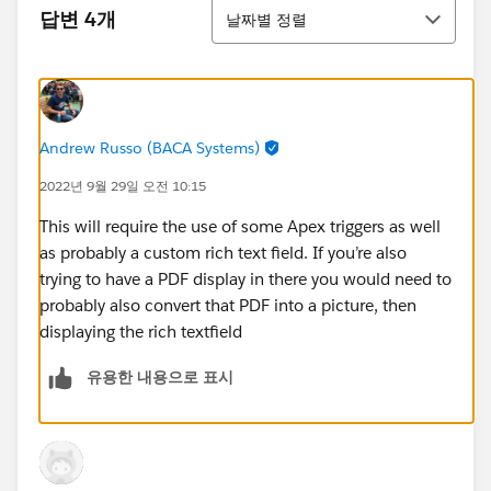
정렬
답변 4개
날짜별 정렬
Andrew Russo (BACA Systems)
2022년 9월 29일 오전 10:15
This will require the use of some Apex triggers as well
as probably a custom rich text field. If you’re also
trying to have a PDF display in there you would need to
probably also convert that PDF into a picture, then
displaying the rich textfield
유용한 내용으로 표시