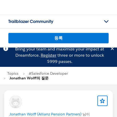
Trailblazer Community
등록
Bring your team and maximize your impact at
Dreamforce.
Register
three or more to unlock
$999 passes.
Topics
#Salesforce Developer
Jonathan Wolff의 질문
Jonathan Wolff (Allianz Pension Partners)
님이