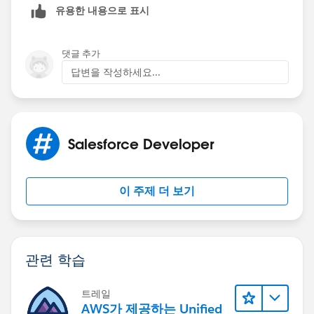
유용한 내용으로 표시
option or as Nirmal suggested you can use formula
field., to be more specific with the implementation,
you might need two fields: 1) Text/url field which
댓글 추가
holds url of image from documents or static
답변을 작성하세요...
resources 2) A formula field which can display image
in desired height and width by using the value from
field 1. Considering a scenario, where real user might
need to have a way to upload / alter those images, rich
Salesforce Developer
text area field will help more.
이 주제 더 보기
관련 학습
트레일
AWS가 제공하는 Unified