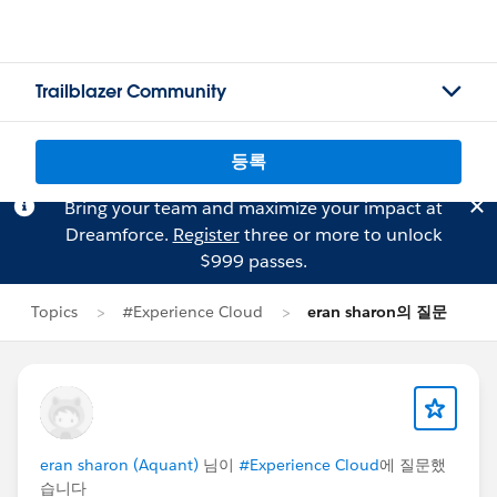
Trailblazer Community
등록
Bring your team and maximize your impact at
Dreamforce.
Register
three or more to unlock
$999 passes.
Topics
#Experience Cloud
eran sharon의 질문
eran sharon (Aquant)
님이
#Experience Cloud
에 질문했
습니다