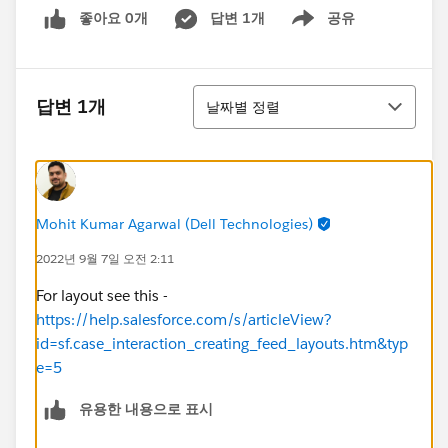
좋아요 0개
답변 1개
공유
Show menu
정렬
답변 1개
날짜별 정렬
Mohit Kumar Agarwal (Dell Technologies)
2022년 9월 7일 오전 2:11
For layout see this -
https://help.salesforce.com/s/articleView?
id=sf.case_interaction_creating_feed_layouts.htm&typ
e=5
유용한 내용으로 표시