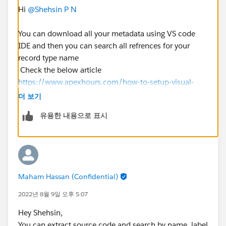
Hi
@Shehsin P N
You can download all your metadata using VS code
IDE and then you can search all refrences for your
record type name
Check the below article
https://www.apexhours.com/how-to-setup-visual-
studio-code-for-salesforce/
더 보기
유용한 내용으로 표시
Maham Hassan (Confidential)
2022년 8월 9일 오후 5:07
Hey Shehsin,
You can extract source code and search by name, label