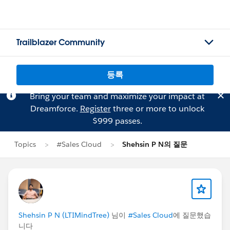
Trailblazer Community
등록
Bring your team and maximize your impact at
Dreamforce.
Register
three or more to unlock
$999 passes.
Topics
#Sales Cloud
Shehsin P N의 질문
Shehsin P N (LTIMindTree)
님이
#Sales Cloud
에 질문했습
니다