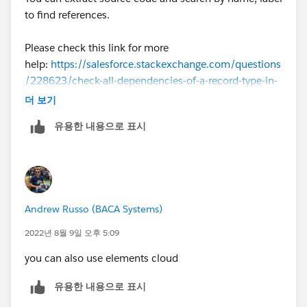
to find references.
Please check this link for more
help:
https://salesforce.stackexchange.com/questions
/228623/check-all-dependencies-of-a-record-type-in-
the-organisation-before-deactivating
더 보기
유용한 내용으로 표시
Andrew Russo (BACA Systems)
2022년 8월 9일 오후 5:09
you can also use elements cloud
유용한 내용으로 표시