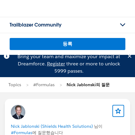
Trailblazer Community
등록
Bring your team and maximize your impact at
Dreamforce.
Register
three or more to unlock
$999 passes.
Topics
#Formulas
Nick Jablonski의 질문
Nick Jablonski (Shields Health Solutions)
님이
#Formulas
에 질문했습니다