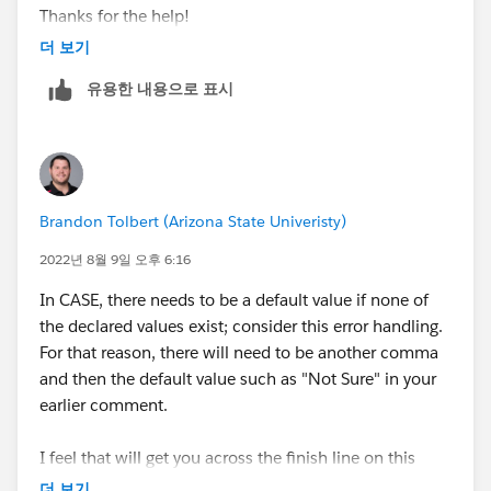
Thanks for the help!
"AK", "No",
더 보기
"AZ", "No",
"AR", "No",
유용한 내용으로 표시
"CA", "No",
"CO", "No",
"CT", "No",
"DE", "No",
"GA", "No",
Brandon Tolbert (Arizona State Univeristy)
"HI", "No",
"ID", "No",
2022년 8월 9일 오후 6:16
"IN", "No",
In CASE, there needs to be a default value if none of
"IA", "No",
the declared values exist; consider this error handling.
"KY", "No",
For that reason, there will need to be another comma
"LA", "No",
and then the default value such as "Not Sure" in your
"ME", "No",
earlier comment.
"MD", "No",
"MA", "No",
I feel that will get you across the finish line on this
"MI", "No",
effort.
더 보기