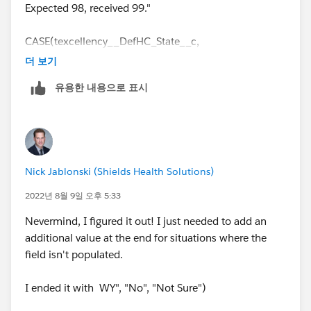
Expected 98, received 99."
		'PA', 1, 
		'TX', 1, 
CASE(texcellency__DefHC_State__c,
		'UT', 1, 
"AL", "Yes",
		'WA', 1, 0 
더 보기
"FL", "Yes",
	) = 1 
유용한 내용으로 표시
"IL", "Yes",
	, "Yes", "No" 
"KS", "Yes",
)
"MN", "Yes",
"MT", "Yes",
"NC", "Yes",
Nick Jablonski (Shields Health Solutions)
"ND", "Yes",
"NE", "Yes",
2022년 8월 9일 오후 5:33
"NM", "Yes",
Nevermind, I figured it out! I just needed to add an
"OK", "Yes",
additional value at the end for situations where the
"OR", "Yes",
field isn't populated.
"PA", "Yes",
"TX", "Yes",
I ended it with WY", "No", "Not Sure")
"UT", "Yes",
"WA", "Yes",