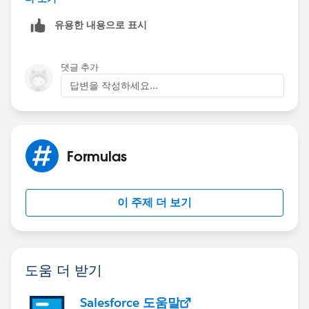
"MO", "No",
"NV", "No",
유용한 내용으로 표시
"NH", "No",
"NJ", "No",
댓글 추가
"NY", "No",
"OH", "No",
답변을 작성하세요...
"RI", "No",
"SC", "No",
"SD", "No",
"TN", "No",
Formulas
"VT", "No",
"VA", "No",
"WV", "No",
이 주제 더 보기
"WI", "No",
"WY", "No")
도움 더 받기
Salesforce 도움말