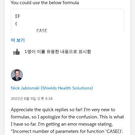
You could use the below formula
IF
(
	CASE
	(
더 보기
		Account_State__c
1명이 이를 유용한 내용으로 표시함
		'AL', 1, 
		'FL', 1, 
		'IL', 1, 
		'KS', 1, 
		'MN', 1,
Nick Jablonski (Shields Health Solutions)
		'MT', 1, 
		'NC', 1, 
2022년 8월 9일 오후 5:18
		'ND', 1, 
Appreciate the quick replies so far! I'm very new to
		'NE', 1, 
formulas, so I apologize for the confusion. This is what
		'NM', 1, 
I have so far. I'm getting an error message stating,
		'OK', 1, 
"Incorrect number of parameters for function 'CASE()'.
		'OR', 1, 