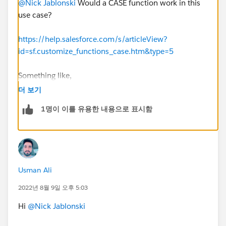
@Nick Jablonski
Would a CASE function work in this
use case?
https://help.salesforce.com/s/articleView?
id=sf.customize_functions_case.htm&type=5
Something like,
더 보기
CASE(BillingState,
1명이 이를 유용한 내용으로 표시함
"AL", "Yes",
"FL", "Yes",
"IL", "Yes",
...
"No")
Usman Ali
2022년 8월 9일 오후 5:03
Hi
@Nick Jablonski