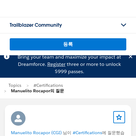
Trailblazer Community
등록
Bring your team and maximize your impact at
Dreamforce.
Register
three or more to unlock
$999 passes.
Topics
#Certifications
Manuelito Rocapor의 질문
Manuelito Rocapor (CGI)
님이
#Certifications
에 질문했습