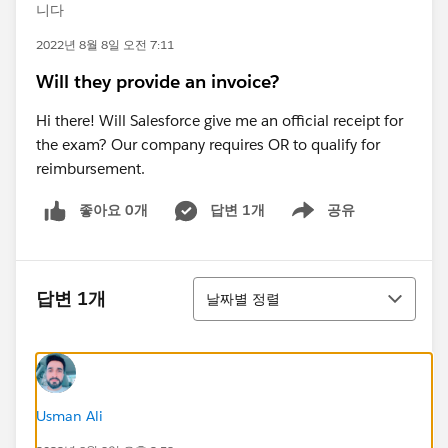
니다
2022년 8월 8일 오전 7:11
Will they provide an invoice?
Hi there! Will Salesforce give me an official receipt for
the exam? Our company requires OR to qualify for
reimbursement.
좋아요 0개
답변 1개
공유
Show menu
정렬
답변 1개
날짜별 정렬
Usman Ali