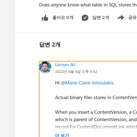
Does anyone know what table in SQL stores the
좋아요 0개
답변 2개
공유
Show menu
답변 2개
Usman Ali
2022년 8월 4일 오후 6:52
Hi
@Marie-Claire Arkoulakis
Actual binary files stores in ContentVer
When you insert a ContentVersion, a C
which is parent of ContentVersion, an
record for ContentDocumentLink which 
더 보기