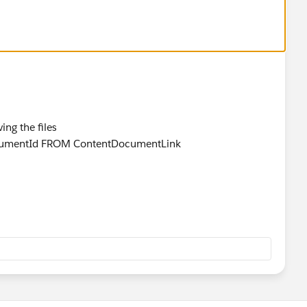
llowed salesforce managed itself
s are allowed
All DMLs are allowed
ing the files
DocumentId FROM ContentDocumentLink