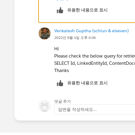
ContentDocument - Parent - DML not a
유용한 내용으로 표시
ContentVersion - Child of CD - All DML
ContentDocumentLink - Child of CD - 
Venkatesh Guptha (schlun & elseven)
I hope it helps
2022년 8월 4일 오후 6:06
Hi
Please check the below query for retriev
SELECT Id, LinkedEntityId, Content
Thanks
유용한 내용으로 표시
댓글 추가
답변을 작성하세요...