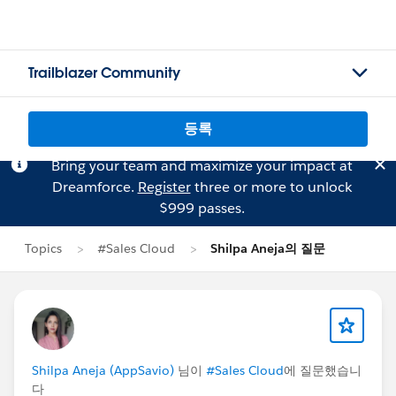
Trailblazer Community
등록
Bring your team and maximize your impact at
Dreamforce.
Register
three or more to unlock
$999 passes.
Topics
#Sales Cloud
Shilpa Aneja의 질문
Shilpa Aneja (AppSavio)
님이
#Sales Cloud
에 질문했습니
다