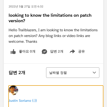
2022년 5월 27일 오전 6:32
looking to know the limitations on patch
version?
Hello Trailblazers, I am looking to know the limitations
on patch version? Any blog links or video links are
welcome. Thanks
좋아요 0개
답변 2개
공유
Show menu
정렬
답변 2개
날짜별 정렬
Justin Soriano (:))