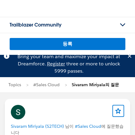
Trailblazer Community
등록
Bring your team and maximize your impact at
Dreamforce.
Register
three or more to unlock
$999 passes.
Topics
#Sales Cloud
Sivaram Miriyala의 질문
Sivaram Miriyala (S2TECH)
님이
#Sales Cloud
에 질문했습
니다