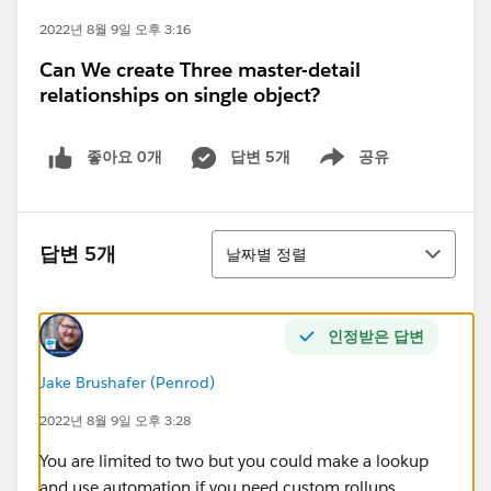
2022년 8월 9일 오후 3:16
Can We create Three master-detail
relationships on single object?
좋아요 0개
답변 5개
공유
Show menu
정렬
답변 5개
날짜별 정렬
인정받은 답변
Jake Brushafer (Penrod)
2022년 8월 9일 오후 3:28
You are limited to two but you could make a lookup
and use automation if you need custom rollups.