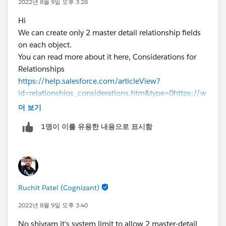
2022년 8월 9일 오후 3:28
Hi
We can create only 2 master detail relationship fields
on each object.
You can read more about it here, Considerations for
Relationships
https://help.salesforce.com/articleView?
id=relationships_considerations.htm&type=0
https://w
ww.salesforceben.com/relationships-in-salesforce/
더 보기
Thank
1명이 이를 유용한 내용으로 표시함
Ruchit Patel (Cognizant)
2022년 8월 9일 오후 3:40
No shivram it's system limit to allow 2 master-detail