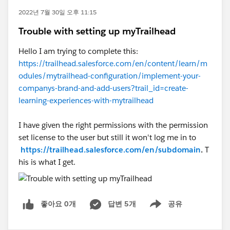
2022년 7월 30일 오후 11:15
Trouble with setting up myTrailhead
Hello I am trying to complete this:
https://trailhead.salesforce.com/en/content/learn/m
odules/mytrailhead-configuration/implement-your-
companys-brand-and-add-users?trail_id=create-
learning-experiences-with-mytrailhead
I have given the right permissions with the permission
set license to the user but still it won't log me in to
https://trailhead.salesforce.com/en/subdomain
.
T
his is what I get.
좋아요 0개
답변 5개
공유
Show menu