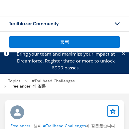
Trailblazer Community
등록
Bring your team and maximize your impact at
Dreamforce.
Register
three or more to unlock
$999 passes.
Topics
#Trailhead Challenges
Freelancer -의 질문
Freelancer -
님이
#Trailhead Challenges
에 질문했습니다