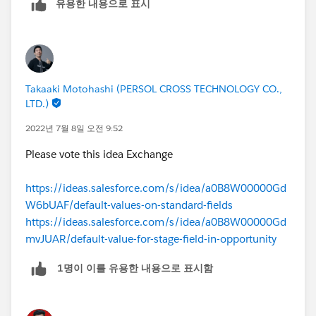
유용한 내용으로 표시
Takaaki Motohashi (PERSOL CROSS TECHNOLOGY CO.,
LTD.)
2022년 7월 8일 오전 9:52
Please vote this idea Exchange
https://ideas.salesforce.com/s/idea/a0B8W00000Gd
W6bUAF/default-values-on-standard-fields
https://ideas.salesforce.com/s/idea/a0B8W00000Gd
mvJUAR/default-value-for-stage-field-in-opportunity
1명이 이를 유용한 내용으로 표시함