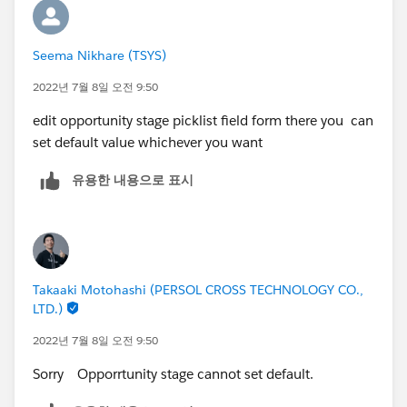
Seema Nikhare (TSYS)
2022년 7월 8일 오전 9:50
edit opportunity stage picklist field form there you can
set default value whichever you want
유용한 내용으로 표시
Takaaki Motohashi (PERSOL CROSS TECHNOLOGY CO.,
LTD.)
2022년 7월 8일 오전 9:50
Sorry Opporrtunity stage cannot set default.