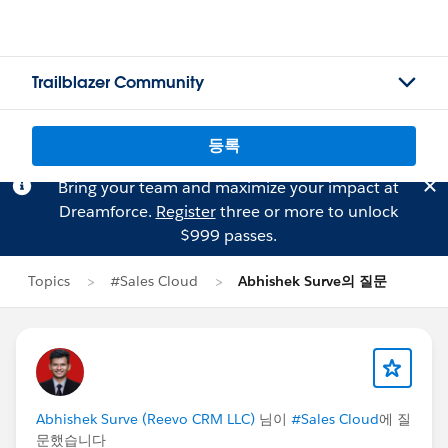
Trailblazer Community
등록
Bring your team and maximize your impact at
Dreamforce.
Register
three or more to unlock
$999 passes.
Topics
#Sales Cloud
Abhishek Surve의 질문
Abhishek Surve (Reevo CRM LLC)
님이
#Sales Cloud
에 질
문했습니다