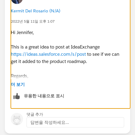
Kermit Del Rosario (N/A)
2022년 5월 11일 오후 1:07
Hi Jennifer,
This is a great idea to post at IdeaExchange
https://ideas.salesforce.com/s/post
to see if we can
get it added to the product roadmap.
Regards,
더 보기
유용한 내용으로 표시
댓글 추가
답변을 작성하세요...