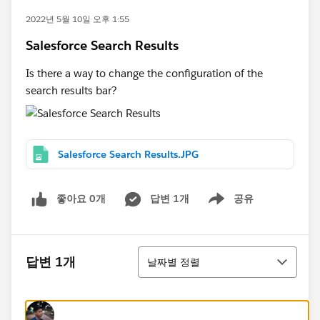
2022년 5월 10일 오후 1:55
Salesforce Search Results
Is there a way to change the configuration of the
search results bar?
Salesforce Search Results.JPG
좋아요 0개
답변 1개
공유
Show menu
정렬
답변 1개
날짜별 정렬