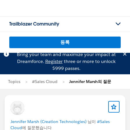
Trailblazer Community
등록
Bring your team and maximize your impact at
Dreamforce.
Register
three or more to unlock
$999 passes.
Topics
#Sales Cloud
Jennifer Marsh의 질문
Jennifer Marsh (Creation Technologies)
님이
#Sales
Cloud
에 질문했습니다