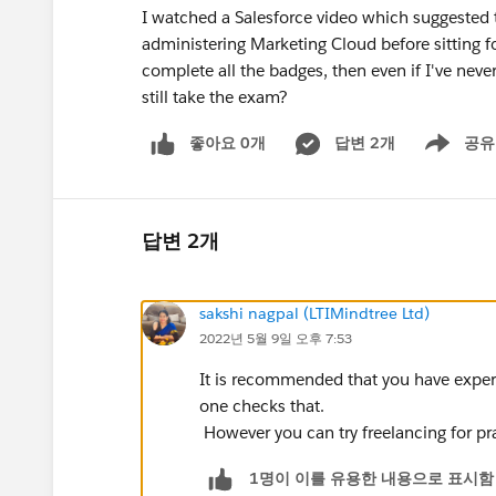
I watched a Salesforce video which suggested 
administering Marketing Cloud before sitting fo
complete all the badges, then even if I've nev
still take the exam?
좋아요 0개
답변 2개
공유
Show menu
답변 2개
sakshi nagpal (LTIMindtree Ltd)
2022년 5월 9일 오후 7:53
It is recommended that you have exper
one checks that.
However you can try freelancing for pr
1명이 이를 유용한 내용으로 표시함