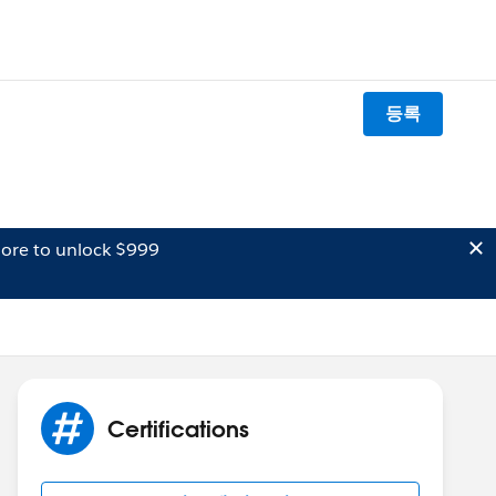
등록
ore to unlock $999
Certifications