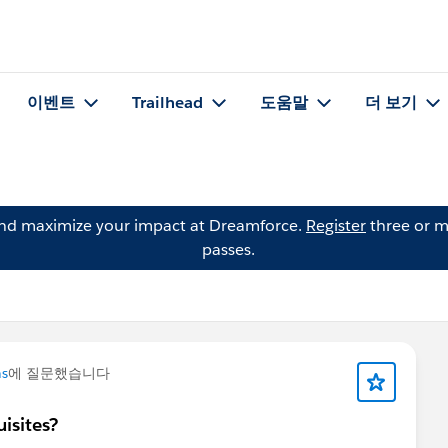
이벤트
Trailhead
도움말
더 보기
and maximize your impact at Dreamforce.
Register
three or m
passes.
ns
에 질문했습니다
isites?