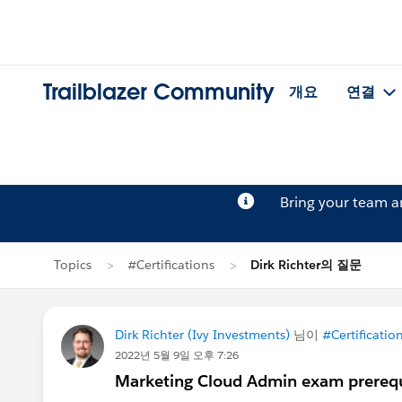
Trailblazer Community
개요
연결
Bring your team 
Topics
#Certifications
Dirk Richter의 질문
Dirk Richter (Ivy Investments)
님이
#Certificatio
2022년 5월 9일 오후 7:26
Marketing Cloud Admin exam prerequ