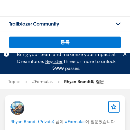
Trailblazer Community
등록
Bring your team and maximize your impact at
Dreamforce.
Register
three or more to unlock
$999 passes.
Topics
#Formulas
Rhyan Brandt의 질문
Rhyan Brandt (Private)
님이
#Formulas
에 질문했습니다