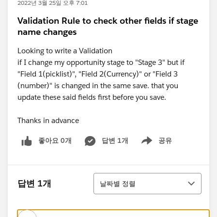
2022년 3월 25일 오후 7:01
Validation Rule to check other fields if stage
name changes
Looking to write a Validation
if I change my opportunity stage to "Stage 3" but if
"Field 1(picklist)", "Field 2(Currency)" or "Field 3
(number)" is changed in the same save. that you
update these said fields first before you save.
Thanks in advance
좋아요 0개
답변 1개
공유
Show menu
정렬
답변 1개
날짜별 정렬