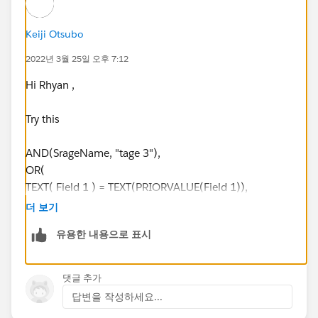
Keiji Otsubo
2022년 3월 25일 오후 7:12
Hi Rhyan ,
Try this
AND(SrageName, "tage 3"),
OR(
TEXT( Field 1 ) = TEXT(PRIORVALUE(Field 1)),
Field 2 = PRIORVALUE(Field 2),
더 보기
Field 3 = PRIORVALUE(Field 3),
유용한 내용으로 표시
NOT( ISCHANGED( Field 1 )) ,
NOT( ISCHANGED( Field 2 )) ,
NOT( ISCHANGED( Field 3 ))
댓글 추가
)
답변을 작성하세요...
)