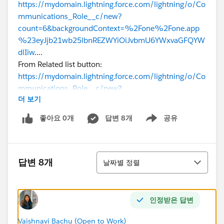
https://mydomain.lightning.force.com/lightning/o/Co
mmunications_Role__c/new?
count=6&backgroundContext=%2Fone%2Fone.app
%23eyJjb21wb25lbnREZWYiOiJvbmU6YWxvaGFQYW
dlIiw
....
From Related list button:
https://mydomain.lightning.force.com/lightning/o/Co
mmunications_Role__c/new?
더 보기
count=7&backgroundContext=%2Flightning%2Fr%2
FContact%2F0033r00003e9Tx4AAE%2Fview
좋아요 0개
답변 8개
공유
Show menu
Here is the URL I am using in the list button -
/lightning/o/Communications_Role__c/new?
정렬
defaultFieldValues=Account__c=
답변 8개
날짜별 정렬
{!
Account.Id
}&saveURL=%2F{!
Account.Id
}&retURL=
%2F{!
Account.Id
}
인정받은 답변
Any suggestions?
Vaishnavi Bachu (Open to Work)