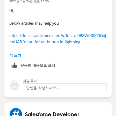
2022년 3월 24일 오전 12:26
Hi,
Below articles may help you
https://ideas.salesforce.com/s/idea/a0B8W00000Gdj
nAUAR/returl-for-url-button-in-lightning
https://www.salesforceben.com/salesforce-url-
더 보기
hacking-for-lightning-tutorial/
유용한 내용으로 표시
댓글 추가
답변을 작성하세요...
Salesforce Developer