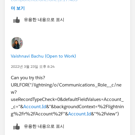
Object.resolveRoute()@
https://mydomain.lightning.fo
더 보기
rce.com/components/one/one.js:16:405
유용한 내용으로 표시
Object.eval()@
https://mydomain.lightning.force.com/
components/one/one.js:16:83
u.resolveUrl()@
https://mydomain.lightning.force.com
/components/laf/navigationService.js:1:871
Object.eval()@
https://mydomain.lightning.force.com/
Vaishnavi Bachu (Open to Work)
components/laf/appLayoutHost.js:46:77
u.resolveUrl()@
https://mydomain.lightning.force.com
2022년 3월 23일 오후 8:24
/components/laf/navigationService.js:1:871
Can you try this?
URLFOR("/lightning/o/Communications_Role__c/ne
w?
useRecordTypeCheck=0&defaultFieldValues=Account_
_c="&
Account.Id
&"&backgroundContext=%2Flightnin
g%2Fr%2FAccount%2F"&
Account.Id
&"%2Fview")
유용한 내용으로 표시