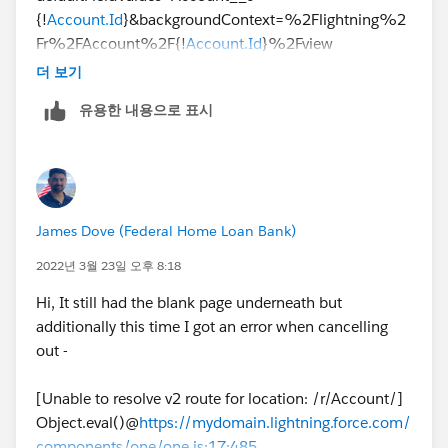
{!
Account.Id
}&backgroundContext=%2Flightning%2
Fr%2FAccount%2F{!
Account.Id
}%2Fview
더 보기
유용한 내용으로 표시
James Dove (Federal Home Loan Bank)
2022년 3월 23일 오후 8:18
Hi, It still had the blank page underneath but
additionally this time I got an error when cancelling
out -
[Unable to resolve v2 route for location: /r/Account/]
Object.eval()@
https://mydomain.lightning.force.com/
components/one/one.js:17:485