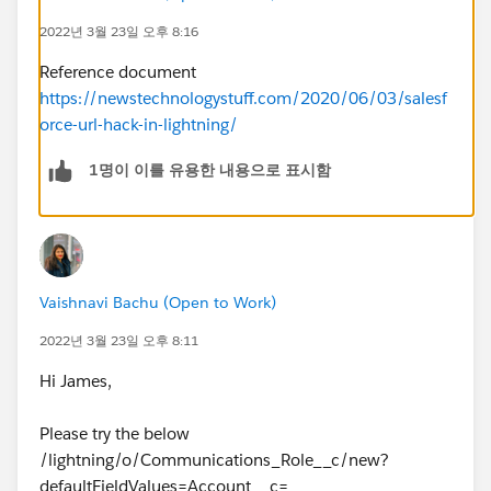
2022년 3월 23일 오후 8:16
Reference document
https://newstechnologystuff.com/2020/06/03/salesf
orce-url-hack-in-lightning/
1명이 이를 유용한 내용으로 표시함
Vaishnavi Bachu (Open to Work)
2022년 3월 23일 오후 8:11
Hi James,
Please try the below
/lightning/o/Communications_Role__c/new?
defaultFieldValues=Account__c=