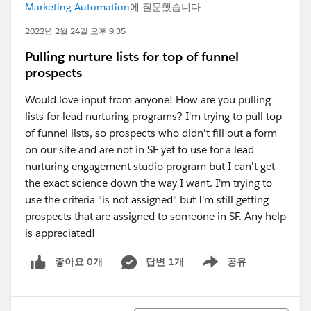
Marketing Automation
에 질문했습니다
2022년 2월 24일 오후 9:35
Pulling nurture lists for top of funnel
prospects
Would love input from anyone! How are you pulling
lists for lead nurturing programs? I'm trying to pull top
of funnel lists, so prospects who didn't fill out a form
on our site and are not in SF yet to use for a lead
nurturing engagement studio program but I can't get
the exact science down the way I want. I'm trying to
use the criteria "is not assigned" but I'm still getting
prospects that are assigned to someone in SF. Any help
is appreciated!
좋아요 0개
답변 1개
공유
Show menu