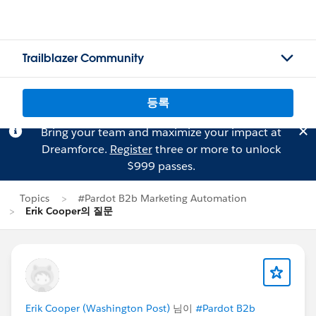
Trailblazer Community
등록
Bring your team and maximize your impact at
Dreamforce.
Register
three or more to unlock
$999 passes.
Topics
#Pardot B2b Marketing Automation
Erik Cooper의 질문
Erik Cooper (Washington Post)
님이
#Pardot B2b