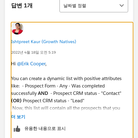
정렬
답변 1개
날짜별 정렬
Ishtpreet Kaur (Growth Natives)
2022년 4월 18일 오전 5:19
Hi
@Erik Cooper
,
You can create a dynamic list with positive attributes
like: - Prospect Form - Any - Was completed
successfully
AND
- Prospect CRM status - "Contact"
(OR)
Prospect CRM status - "Lead"
Now, this list will contain all the prospects that you
want to avoid, So you can use this dynamic list as 'is
더 보기
not' member in your engagement studio: - Prospect
유용한 내용으로 표시
List - Isn't Member of - The above-created list I hope
this will solve your problem. Thanks!