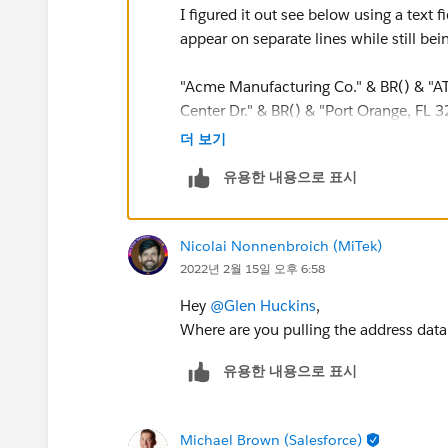
I figured it out see below using a text 
appear on separate lines while still bein
"Acme Manufacturing Co." & BR() & "AT
Center Dr." & BR() & "Port Orange, FL 
더 보기
Appears as
유용한 내용으로 표시
Acme Manufacturing Co. ATTN: Service/
FL 32174 800-867-5309
Nicolai Nonnenbroich (MiTek)
2022년 2월 15일 오후 6:58
Hey
@Glen Huckins
,
Where are you pulling the address data f
유용한 내용으로 표시
Michael Brown (Salesforce)