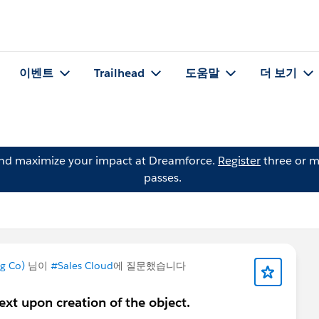
이벤트
Trailhead
도움말
더 보기
and maximize your impact at Dreamforce.
Register
three or m
passes.
g Co)
님이
#Sales Cloud
에 질문했습니다
 text upon creation of the object.