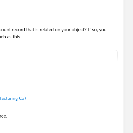
ount record that is related on your object? If so, you
uch as this..
R()
" &
nce & " " &
acturing Co)
nce.