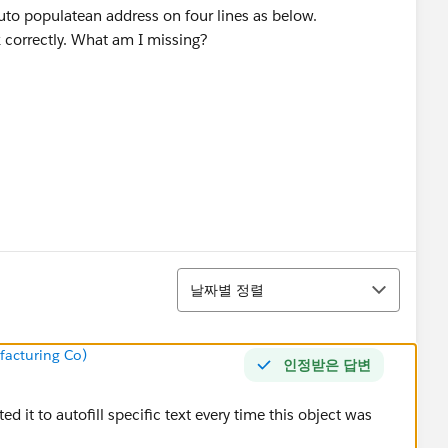
 auto populatean address on four lines as below.
k correctly. What am I missing?
정렬
날짜별 정렬
acturing Co)
인정받은 답변
d it to autofill specific text every time this object was