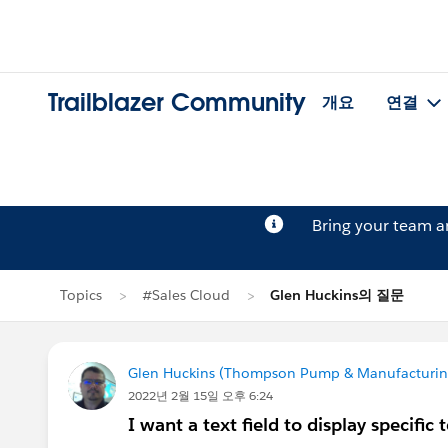
Trailblazer Community
개요
연결
Bring your team 
Topics
#Sales Cloud
Glen Huckins의 질문
Glen Huckins (Thompson Pump & Manufacturin
2022년 2월 15일 오후 6:24
I want a text field to display specific