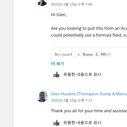
2022년 2월 15일 오후 7:06
Hi Glen,
Are you looking to pull this from an Acc
could potentially use a formula field, s
Account__r.Name & BR()
Account__r.BillingStreet & B
더 보기
Account__r.BillingCity & ", 
유용한 내용으로 표시
Account__r.BillingStateProvi
Account__r.BillingCountry
Glen Huckins (Thompson Pump & Manuf
2022년 2월 15일 오후 7:13
Thanks,
Mikey
Thank you all for your time and assista
유용한 내용으로 표시