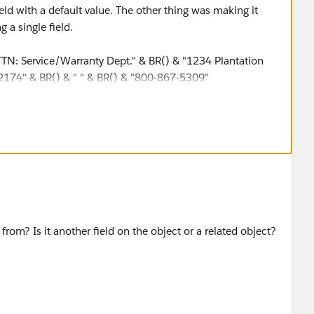
field with a default value. The other thing was making it
g a single field.
TN: Service/Warranty Dept." & BR() & "1234 Plantation
32174" & BR() & " " & BR() & "800-867-5309"
Warranty Dept. 1234 Plantation Center Dr. Port Orange,
rom? Is it another field on the object or a related object?