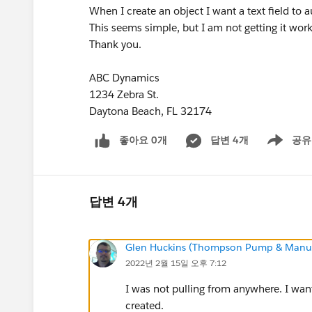
When I create an object I want a text field to
This seems simple, but I am not getting it wor
Thank you.
ABC Dynamics
1234 Zebra St.
Daytona Beach, FL 32174
좋아요 0개
답변 4개
공유
Show menu
답변 4개
Glen Huckins (Thompson Pump & Manuf
2022년 2월 15일 오후 7:12
I was not pulling from anywhere. I wante
created.