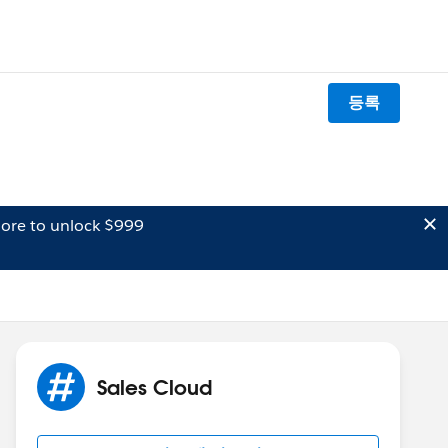
등록
ore to unlock $999
Sales Cloud