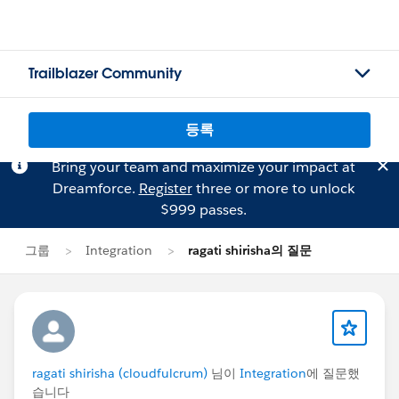
Trailblazer Community
등록
Bring your team and maximize your impact at
Dreamforce.
Register
three or more to unlock
$999 passes.
그룹
Integration
ragati shirisha의 질문
ragati shirisha (cloudfulcrum)
님이
Integration
에 질문했
습니다