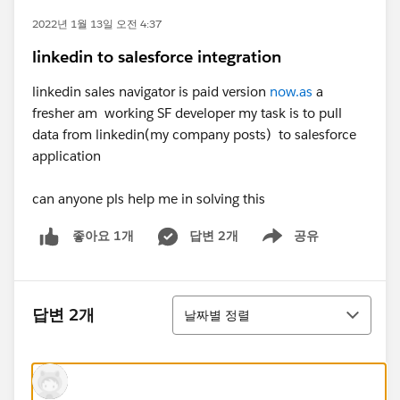
2022년 1월 13일 오전 4:37
linkedin to salesforce integration
linkedin sales navigator is paid version
now.as
a
fresher am working SF developer my task is to pull
data from linkedin(my company posts) to salesforce
application
can anyone pls help me in solving this
답변 2개
공유
좋아요 1개
Show menu
정렬
답변 2개
날짜별 정렬