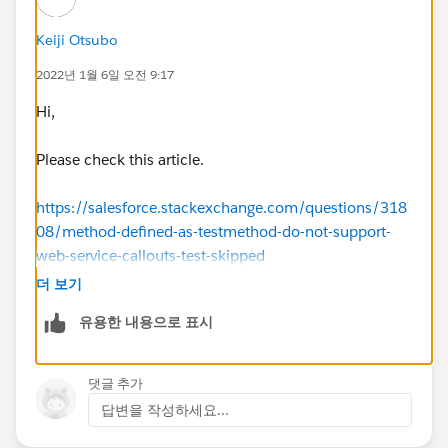
        // Verify the job has not run 
        System.assertEquals(0, ct.TimesTrigg
Keiji Otsubo
        // Verify the next time the job will
2022년 1월 6일 오전 9:17
        System.assertEquals('2022-09-03 00:0
        Test.stopTest();        
Hi,
    }
}
Please check this article.
https://salesforce.stackexchange.com/questions/318
08/method-defined-as-testmethod-do-not-support-
web-service-callouts-test-skipped
더 보기
유용한 내용으로 표시
댓글 추가
답변을 작성하세요...