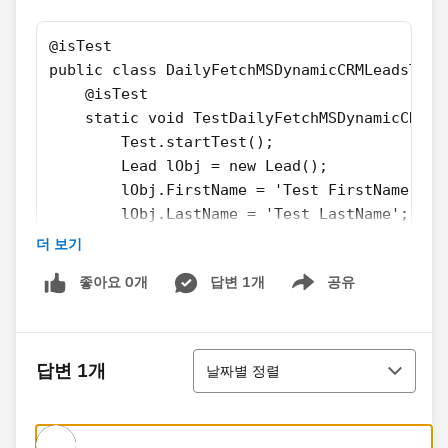
@isTest
public class DailyFetchMSDynamicCRMLeadsTest
    @isTest
    static void TestDailyFetchMSDynamicCRMLe
        Test.startTest();
        Lead lObj = new Lead();
        lObj.FirstName = 'Test FirstName';
        lObj.LastName = 'Test LastName';
        lObj.Company = 'Test Company';
더 보기
        insert lObj;
좋아요 0개
답변 1개
공유
        // This test runs a scheduled job at
Show menu
        String CRON_EXP = '0 0 0 3 9 ? 2022'
        // Schedule the test job
정렬
        String jobId = System.schedule('Dail
답변 1개
날짜별 정렬
        // Get the information from the Cron
        CronTrigger ct = [SELECT Id, CronExp
        // Verify the expressions are the sa