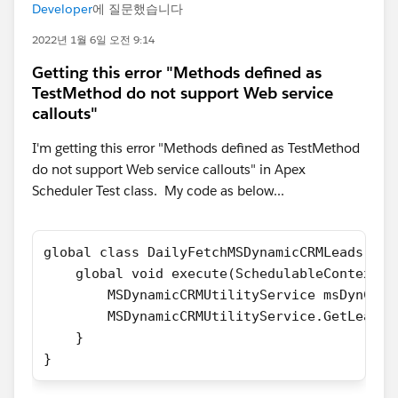
Developer
에 질문했습니다
2022년 1월 6일 오전 9:14
Getting this error "Methods defined as
TestMethod do not support Web service
callouts"
I'm getting this error "Methods defined as TestMethod
do not support Web service callouts" in Apex
Scheduler Test class. My code as below...
global class DailyFetchMSDynamicCRMLeads imp
    global void execute(SchedulableContext c
        MSDynamicCRMUtilityService msDynCRM 
        MSDynamicCRMUtilityService.GetLeadsF
    }
}