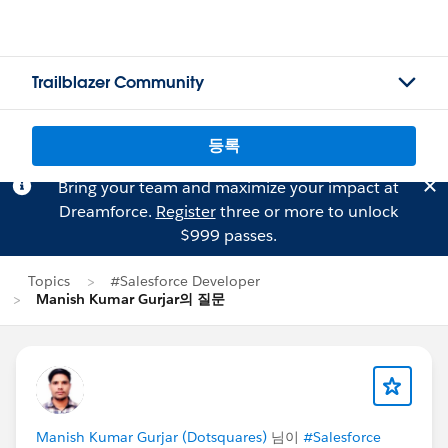
Trailblazer Community
등록
Bring your team and maximize your impact at
Dreamforce.
Register
three or more to unlock
$999 passes.
Topics
#Salesforce Developer
Manish Kumar Gurjar의 질문
Manish Kumar Gurjar (Dotsquares)
님이
#Salesforce