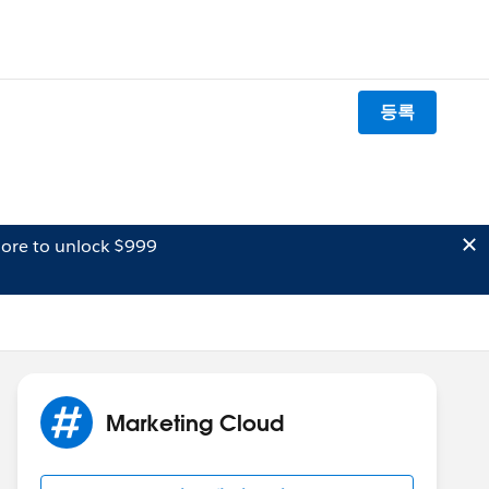
등록
ore to unlock $999
Marketing Cloud