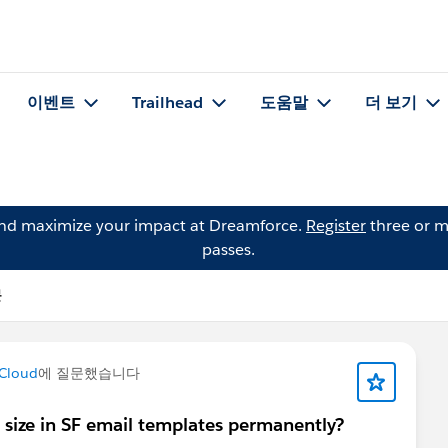
이벤트
Trailhead
도움말
더 보기
and maximize your impact at Dreamforce.
Register
three or m
passes.
문
 Cloud
에 질문했습니다
size in SF email templates permanently?