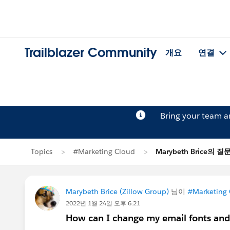
Trailblazer Community
개요
연결
Bring your team 
Topics
#Marketing Cloud
Marybeth Brice의 질
Marybeth Brice (Zillow Group)
님이
#Marketing
2022년 1월 24일 오후 6:21
How can I change my email fonts and 