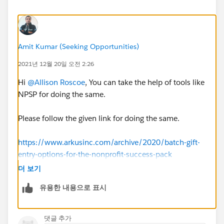
Amit Kumar (Seeking Opportunities)
2021년 12월 20일 오전 2:26
Hi
@Allison Roscoe
, You can take the help of tools like
NPSP for doing the same.
Please follow the given link for doing the same.
https://www.arkusinc.com/archive/2020/batch-gift-
entry-options-for-the-nonprofit-success-pack
더 보기
I hope this will resolve your issue.
유용한 내용으로 표시
Thanks
댓글 추가