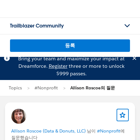
Trailblazer Community
등록
Bring your team and maximize your impact at
Dreamforce.
Register
three or more to unlock
$999 passes.
Topics
#Nonprofit
Allison Roscoe의 질문
Allison Roscoe (Data & Donuts, LLC)
님이
#Nonprofit
에
질문했습니다