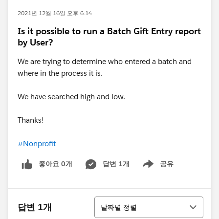
2021년 12월 16일 오후 6:14
Is it possible to run a Batch Gift Entry report
by User?
We are trying to determine who entered a batch and
where in the process it is.
We have searched high and low.
Thanks!
#Nonprofit
좋아요 0개
답변 1개
공유
Show menu
정렬
답변 1개
날짜별 정렬