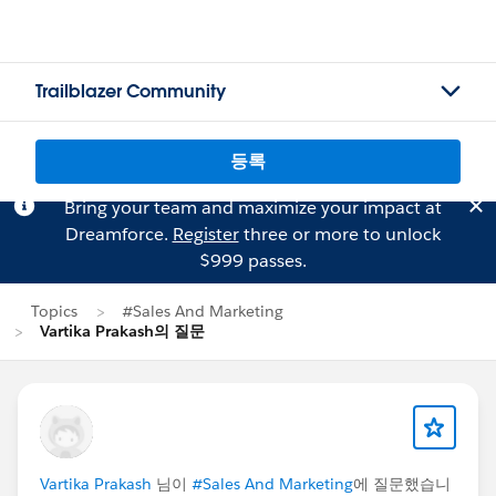
Trailblazer Community
등록
Bring your team and maximize your impact at
Dreamforce.
Register
three or more to unlock
$999 passes.
Topics
#Sales And Marketing
Vartika Prakash의 질문
Vartika Prakash
님이
#Sales And Marketing
에 질문했습니