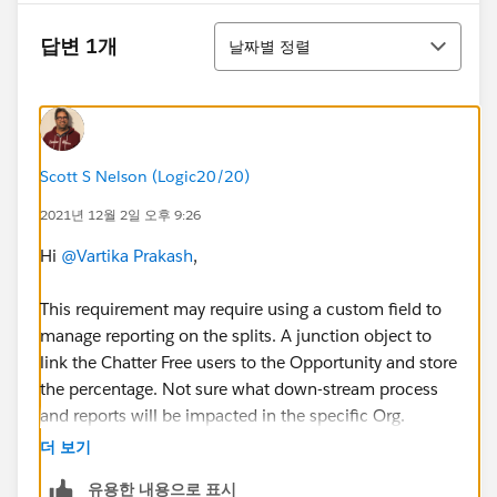
정렬
답변 1개
날짜별 정렬
Scott S Nelson (Logic20/20)
2021년 12월 2일 오후 9:26
Hi
@Vartika Prakash
,
This requirement may require using a custom field to
manage reporting on the splits. A junction object to
link the Chatter Free users to the Opportunity and store
the percentage. Not sure what down-stream process
and reports will be impacted in the specific Org.
더 보기
HTH
유용한 내용으로 표시
Regards,