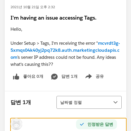
2021년 10월 21일 오후 2:32
I'm having an issue accessing Tags.
Hello,
Under Setup > Tags, I'm receiving the error "
mcvrdt3g-
5xmqs04k40yj2pq72k8.auth.marketingcloudapis.c
om
’s server IP address could not be found. Any ideas
what's causing this??
좋아요 0개
답변 1개
공유
Show menu
정렬
답변 1개
날짜별 정렬
인정받은 답변