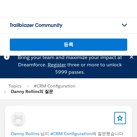
Trailblazer Community
등록
Bring your team and maximize your impact at
Dreamforce.
Register
three or more to unlock
$999 passes.
Topics
#CRM Configuration
Danny Rollins의 질문
Danny Rollins
님이
#CRM Configuration
에 질문했습니다