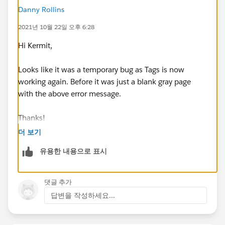
Danny Rollins
2021년 10월 22일 오후 6:28
Hi Kermit,
Looks like it was a temporary bug as Tags is now
working again. Before it was just a blank gray page
with the above error message.
Thanks!
더 보기
유용한 내용으로 표시
댓글 추가
답변을 작성하세요...