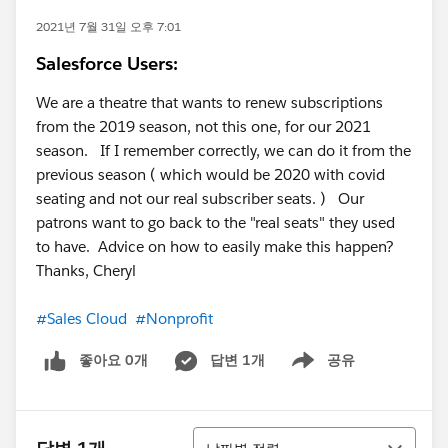
2021년 7월 31일 오후 7:01
Salesforce Users:
We are a theatre that wants to renew subscriptions
from the 2019 season, not this one, for our 2021
season. If I remember correctly, we can do it from the
previous season ( which would be 2020 with covid
seating and not our real subscriber seats. ) Our
patrons want to go back to the "real seats" they used
to have. Advice on how to easily make this happen?
Thanks, Cheryl
#Sales Cloud
#Nonprofit
좋아요 0개
답변 1개
공유
Show menu
정렬