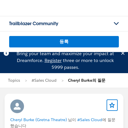
Trailblazer Community
등록
Bring your team and maximize your impact at
Dreamforce.
Register
three or more to unlock
$999 passes.
Topics
#Sales Cloud
Cheryl Burke의 질문
Cheryl Burke (Gretna Theatre)
님이
#Sales Cloud
에 질문
했습니다