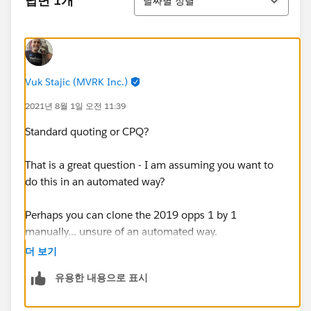
답변 1개
날짜별 정렬
Vuk Stajic (MVRK Inc.)
2021년 8월 1일 오전 11:39
Standard quoting or CPQ?
That is a great question - I am assuming you want to
do this in an automated way?
Perhaps you can clone the 2019 opps 1 by 1
manually... unsure of an automated way.
더 보기
유용한 내용으로 표시