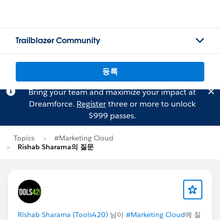
Trailblazer Community
등록
Bring your team and maximize your impact at
Dreamforce.
Register
three or more to unlock
$999 passes.
Topics
#Marketing Cloud
Rishab Sharama의 질문
Rishab Sharama (Tools420)
님이
#Marketing Cloud
에 질