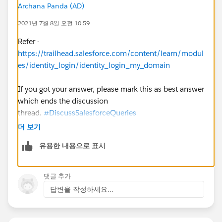
Archana Panda (AD)
2021년 7월 8일 오전 10:59
Refer -
https://trailhead.salesforce.com/content/learn/modul
es/identity_login/identity_login_my_domain
If you got your answer, please mark this as best answer
which ends the discussion
thread.
#DiscussSalesforceQueries
더 보기
유용한 내용으로 표시
댓글 추가
답변을 작성하세요...