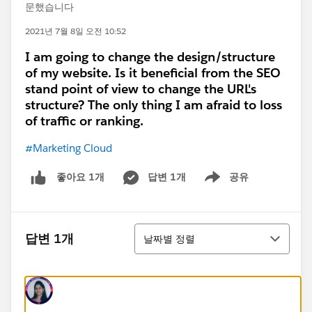
문했습니다
2021년 7월 8일 오전 10:52
I am going to change the design/structure
of my website. Is it beneficial from the SEO
stand point of view to change the URL's
structure? The only thing I am afraid to loss
of traffic or ranking.
#Marketing Cloud
답변 1개
공유
좋아요 1개
Show menu
정렬
답변 1개
날짜별 정렬