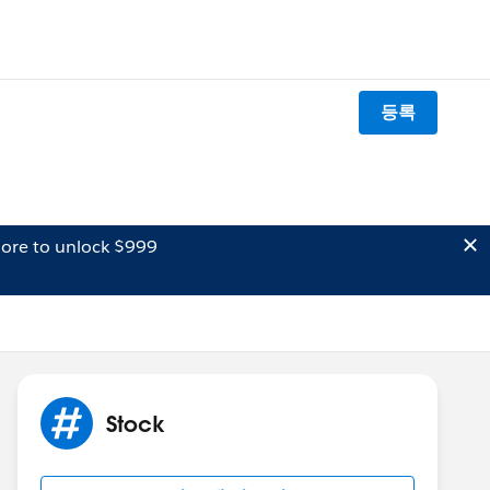
등록
ore to unlock $999
Stock