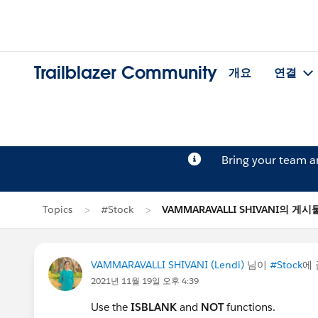
Trailblazer Community
개요
연결
Bring your team 
Topics
#Stock
VAMMARAVALLI SHIVANI의 게시
VAMMARAVALLI SHIVANI (Lendi)
님이
#Stock
에
2021년 11월 19일 오후 4:39
Use the
ISBLANK
and
NOT
functions.