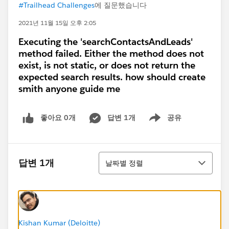
#Trailhead Challenges
에 질문했습니다
2021년 11월 15일 오후 2:05
Executing the 'searchContactsAndLeads'
method failed. Either the method does not
exist, is not static, or does not return the
expected search results. how should create
smith anyone guide me
좋아요 0개
답변 1개
공유
Show menu
정렬
답변 1개
날짜별 정렬
Kishan Kumar (Deloitte)