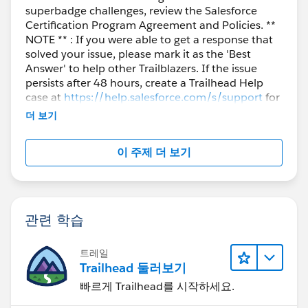
superbadge challenges, review the Salesforce
Certification Program Agreement and Policies. **
NOTE ** : If you were able to get a response that
solved your issue, please mark it as the 'Best
Answer' to help other Trailblazers. If the issue
persists after 48 hours, create a Trailhead Help
case at
https://help.salesforce.com/s/support
for
further assistance.
더 보기
이 주제 더 보기
관련 학습
트레일
Trailhead 둘러보기
빠르게 Trailhead를 시작하세요.