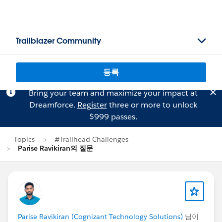
Trailblazer Community
등록
Bring your team and maximize your impact at
Dreamforce.
Register
three or more to unlock
$999 passes.
Topics
#Trailhead Challenges
Parise Ravikiran의 질문
Parise Ravikiran (Cognizant Technology Solutions)
님이