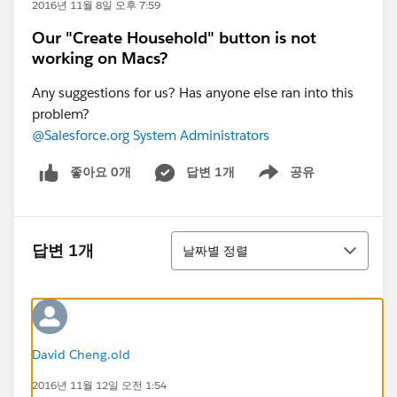
2016년 11월 8일 오후 7:59
Our "Create Household" button is not
working on Macs?
Any suggestions for us? Has anyone else ran into this
problem?
@Salesforce.org System Administrators
좋아요 0개
답변 1개
공유
Show menu
정렬
답변 1개
날짜별 정렬
David Cheng.old
2016년 11월 12일 오전 1:54