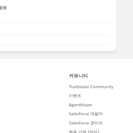
공유
enu