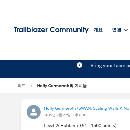
Trailblazer Community
개요
연결
Bring your team 
피드
Holly Germeroth의 게시물
Holly Germeroth (SWAN: Scaling Walls A Not
2019년 2월 27일 오후 8:16
Level 2: Hubber + (51 - 1500 points)