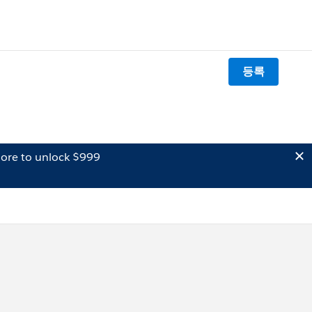
등록
ore to unlock $999