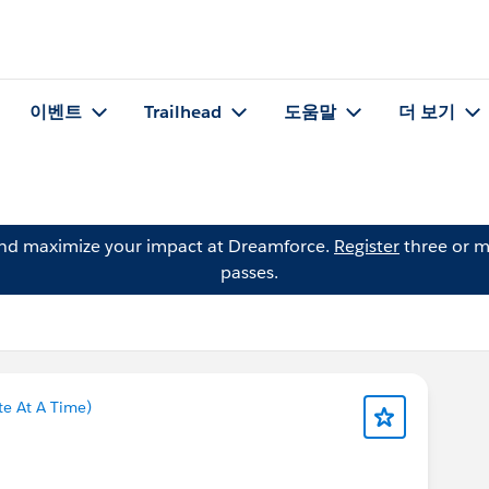
이벤트
Trailhead
도움말
더 보기
and maximize your impact at Dreamforce.
Register
three or m
passes.
e At A Time)