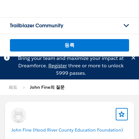
Trailblazer Community
등록
Bring your team and maximize your impact at
Dreamforce.
Register
three or more to unlock
$999 passes.
피드
John Fine의 질문
John Fine (Hood River County Education Foundation)