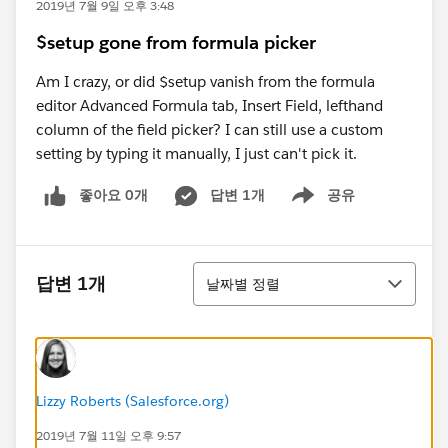
2019년 7월 9일 오후 3:48
$setup gone from formula picker
Am I crazy, or did $setup vanish from the formula
editor Advanced Formula tab, Insert Field, lefthand
column of the field picker? I can still use a custom
setting by typing it manually, I just can't pick it.
좋아요 0개
답변 1개
공유
Show menu
정렬
답변 1개
날짜별 정렬
Lizzy Roberts (Salesforce.org)
2019년 7월 11일 오후 9:57