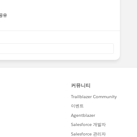
공유
enu