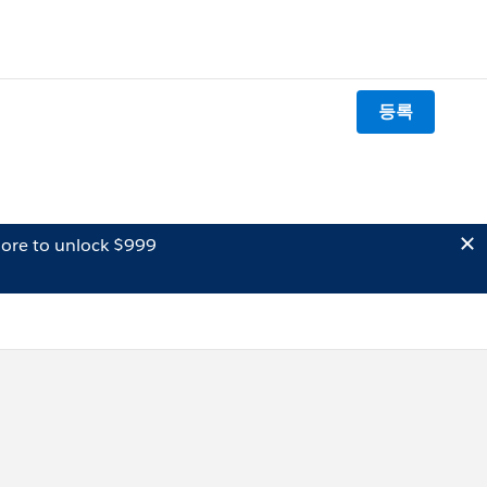
등록
ore to unlock $999