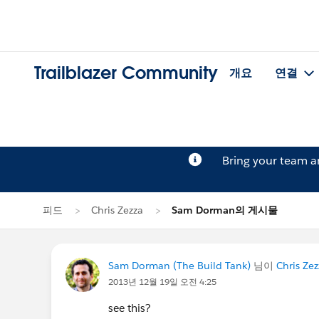
Trailblazer Community
개요
연결
Bring your team 
피드
Chris Zezza
Sam Dorman의 게시물
Sam Dorman (The Build Tank)
님이
Chris Zez
2013년 12월 19일 오전 4:25
see this?