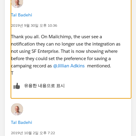
Tal Badehi
2019년 9월 30일 오후 10:36
Thank you all. On Mailchimp, the user see a
notification they can no longer use the integration as
not using SF Enterprise. That is now showing where
before they could set the preference for saving a
campaing record as
@Jillian Adkins
​ mentioned.
T
유용한 내용으로 표시
Tal Badehi
2019년 10월 2일 오후 7:22