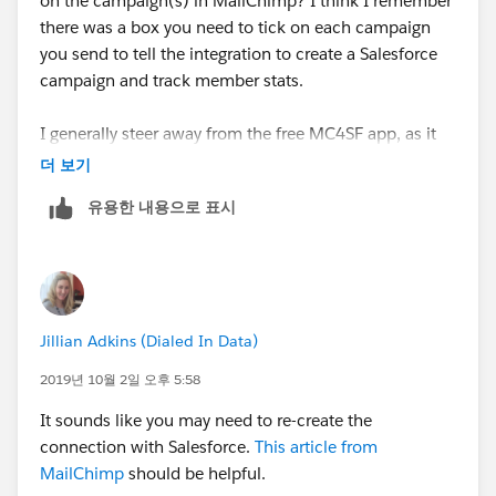
on the campaign(s) in MailChimp? I think I remember
there was a box you need to tick on each campaign
you send to tell the integration to create a Salesforce
campaign and track member stats.
I generally steer away from the free MC4SF app, as it
doesn't always work consistently (I've had great
더 보기
experience using Cazoomi SyncApps to sync
유용한 내용으로 표시
MailChimp and Salesforce).
Jillian Adkins (Dialed In Data)
2019년 10월 2일 오후 5:58
It sounds like you may need to re-create the
connection with Salesforce.
This article from
MailChimp
should be helpful.