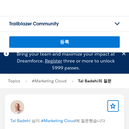
Trailblazer Community
등록
Bring your team and maximize your impact at
Dreamforce.
Register
three or more to unlock
$999 passes.
Topics
#Marketing Cloud
Tal Badehi의 질문
Tal Badehi
님이
#Marketing Cloud
에 질문했습니다