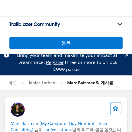
Trailblazer Community
등록
Bring your team and maximize your impact at
Dreamforce.
Register
three or more to unlock
$999 passes.
피드
Janice Lathen
Marc Baizman의 게시물
Marc Baizman (My Computer Guy Nonprofit Tech
Consulting)
님이
Janice Lathen
님의 피드에 글을 올렸습니