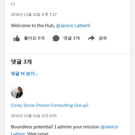
다
2016년 11월 12일 오후 7:27
Welcome to the Hub,
@Janice Lathen
!
좋아요 0개
댓글 3개
공유
Show menu
댓글 3개
댓글 더 보기...
Corey Snow (Huron Consulting Group)
2016년 11월 14일 오전 5:05
Boundless potential! I admire your mission
@Janice
Lathen
. Welcome!