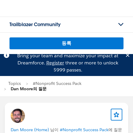
Trailblazer Community
등록
Bring your team and maximize your impact at
Dreamforce.
Register
three or more to unlock
$999 passes.
Topics
#Nonprofit Success Pack
Dan Moore의 질문
Dan Moore (Home)
님이
#Nonprofit Success Pack
에 질문