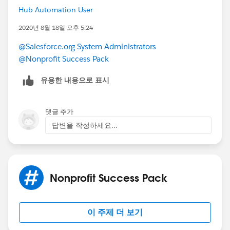
Hub Automation User
Since we have only have one person in our org who
needs to edit Notes, we just updated all of the Notes
2020년 8월 18일 오후 5:24
to make her the owner, using data loader.
@Salesforce.org System Administrators
@Nonprofit Success Pack
유용한 내용으로 표시
댓글 추가
답변을 작성하세요...
Nonprofit Success Pack
이 주제 더 보기