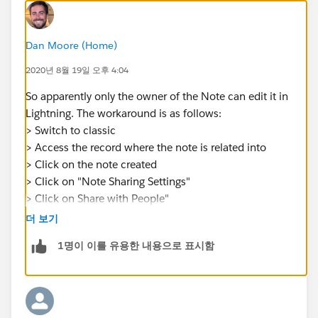
Dan Moore (Home)
2020년 8월 19일 오후 4:04
So apparently only the owner of the Note can edit it in
Lightning. The workaround is as follows:
> Switch to classic
> Access the record where the note is related into
> Click on the note created
> Click on "Note Sharing Settings"
> Click on Share with People"
> Select the user you want to share the record into and
더 보기
tick the radio button under "Collaborator"
1명이 이를 유용한 내용으로 표시함
> Click on Share
This requires going into each Note manually and
changing the sharing settings.