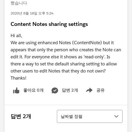
했습니다
2020년 8월 18일 오후 5:24
Content Notes sharing settings
Hi all,
We are using enhanced Notes (ContentNote) but it
appears that only the person who creates the Note can
edit it. For everyone else it shows as 'read-only'. Is
there a way to set the default sharing setting to allow
other users to edit Notes that they do not own?
Thanks!
좋아요 0개
답변 2개
공유
Show menu
정렬
답변 2개
날짜별 정렬