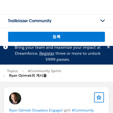
Trailblazer Community
등록
Bring your team and maximize your impact at
Dreamforce.
Register
three or more to unlock
$999 passes.
Topics
#Community Sprint
Ryan Ozimek의 게시물
Ryan Ozimek (Soapbox Engage)
님이
#Community