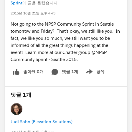
Sprint
에 글을 올렸습니다
2015년 10월 21일 오후 4:43
Not going to the NPSP Community Sprint in Seattle
tomorrow and Friday? That's okay, we still like you. In
fact, we like you so much, we still want you to be
informed of all the great things happening at the
event! Learn more at our Chatter group @NPSP
Community Sprint - Seattle 2015.
좋아요 0개
댓글 1개
공유
Show menu
댓글 1개
Judi Sohn (Elevation Solutions)
2015년 10월 21일 오후 4:45