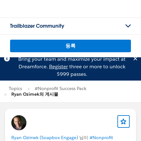
Trailblazer Community
등록
Bring your team and maximize your impact at
Dreamforce.
Register
three or more to unlock
$999 passes.
Topics
#Nonprofit Success Pack
Ryan Ozimek의 게시물
Ryan Ozimek (Soapbox Engage)
님이
#Nonprofit