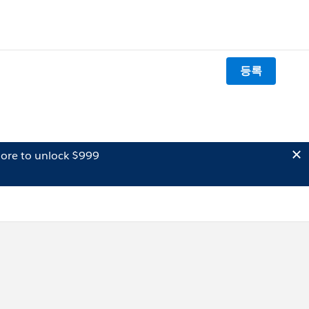
등록
ore to unlock $999