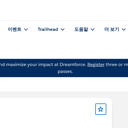
이벤트
Trailhead
도움말
더 보기
and maximize your impact at Dreamforce.
Register
three or m
passes.