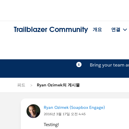
Trailblazer Community
개요
연결
Bring your team 
피드
Ryan Ozimek의 게시물
Ryan Ozimek (Soapbox Engage)
2016년 3월 17일 오전 4:45
Testing!