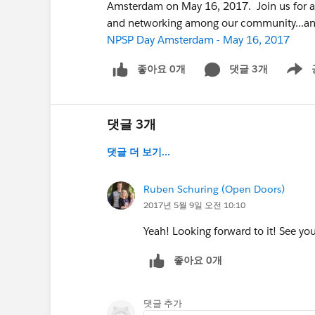
Amsterdam on May 16, 2017. Join us for a 
and networking among our community...and 
NPSP Day Amsterdam - May 16, 2017
좋아요 0개
댓글 3개
Show m
댓글 3개
댓글 더 보기...
Ruben Schuring (Open Doors)
2017년 5월 9일 오전 10:10
Yeah! Looking forward to it! See you
좋아요 0개
댓글 추가