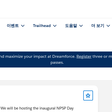
이벤트
Trailhead
도움말
더 보기
and maximize your impact at Dreamforce.
Register
three or m
passes.
! We will be hosting the inaugural NPSP Day