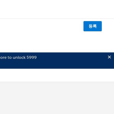
등록
ore to unlock $999