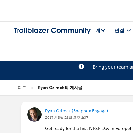
Trailblazer Community
개요
연결
Bring your team 
피드
Ryan Ozimek의 게시물
Ryan Ozimek (Soapbox Engage)
2017년 3월 28일 오후 1:37
Get ready for the first NPSP Day in Europe