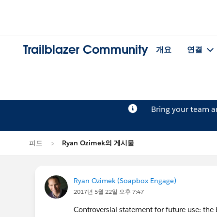
Trailblazer Community
개요
연결
Bring your team 
피드
Ryan Ozimek의 게시물
Ryan Ozimek (Soapbox Engage)
2017년 5월 22일 오후 7:47
Controversial statement for future use: the 