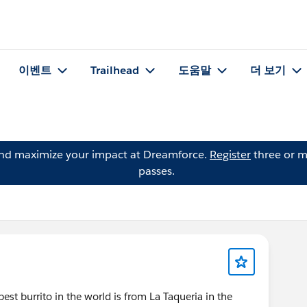
이벤트
Trailhead
도움말
더 보기
and maximize your impact at Dreamforce.
Register
three or m
passes.
best burrito in the world is from La Taqueria in the