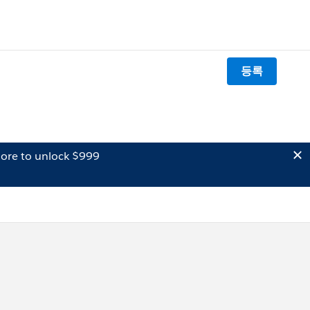
등록
ore to unlock $999