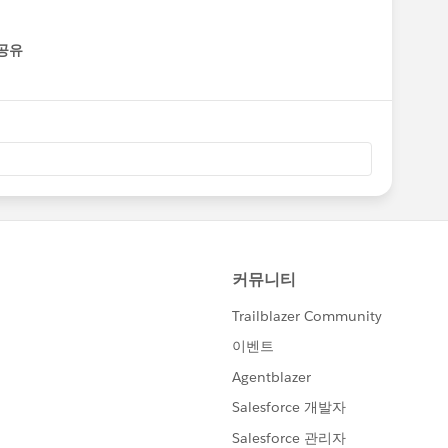
공유
enu