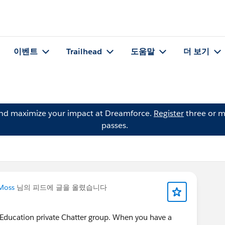
이벤트
Trailhead
도움말
더 보기
and maximize your impact at Dreamforce.
Register
three or m
passes.
Moss
님의 피드에 글을 올렸습니다
r Education private Chatter group. When you have a