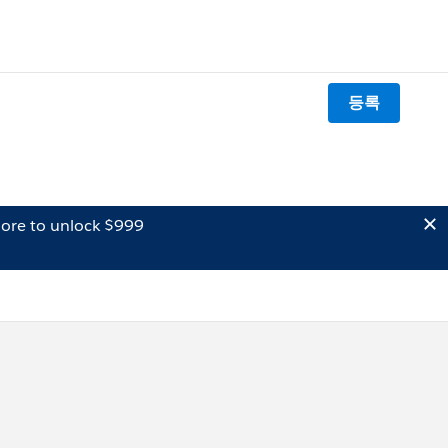
등록
ore to unlock $999