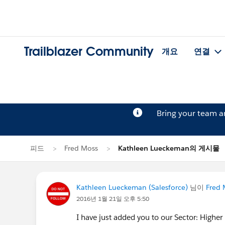
Trailblazer Community
개요
연결
Bring your team 
피드
Fred Moss
Kathleen Lueckeman의 게시물
Kathleen Lueckeman (Salesforce)
님이
Fred 
2016년 1월 21일 오후 5:50
I have just added you to our Sector: Highe