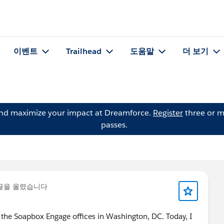
이벤트
Trailhead
도움말
더 보기
and maximize your impact at Dreamforce.
Register
three or m
passes.
글을 올렸습니다
t the Soapbox Engage offices in Washington, DC. Today, I