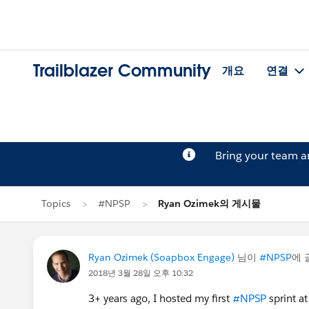
Trailblazer Community
개요
연결
Bring your team 
Topics
#NPSP
Ryan Ozimek의 게시물
Ryan Ozimek (Soapbox Engage)
님이
#NPSP
에 
2018년 3월 28일 오후 10:32
3+ years ago, I hosted my first
#NPSP
sprint a