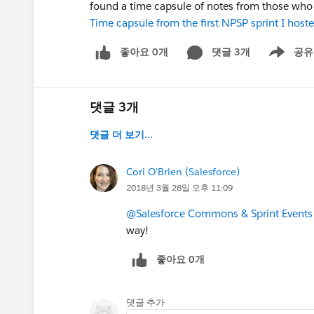
found a time capsule of notes from those who
Time capsule from the first NPSP sprint I host
좋아요 0개
댓글 3개
공유
Show menu
댓글 3개
댓글 더 보기...
Cori O'Brien (Salesforce)
2018년 3월 28일 오후 11:09
@Salesforce Commons & Sprint Events
way!
좋아요 0개
댓글 추가