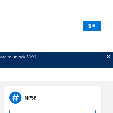
등록
ore to unlock $999
NPSP