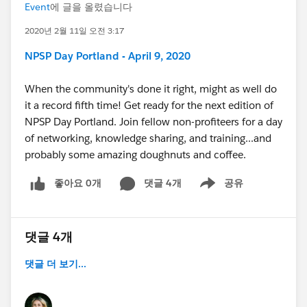
Event
에 글을 올렸습니다
2020년 2월 11일 오전 3:17
NPSP Day Portland - April 9, 2020
When the community's done it right, might as well do
it a record fifth time! Get ready for the next edition of
NPSP Day Portland. Join fellow non-profiteers for a day
of networking, knowledge sharing, and training...and
probably some amazing doughnuts and coffee.
좋아요 0개
댓글 4개
공유
Show menu
댓글 4개
댓글 더 보기...