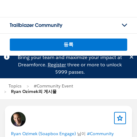
Trailblazer Community
등록
Bring your team and maximize your impact at
Dreamforce.
Register
three or more to unlock
$999 passes.
Topics
#Community Event
Ryan Ozimek의 게시물
Ryan Ozimek (Soapbox Engage)
님이
#Community