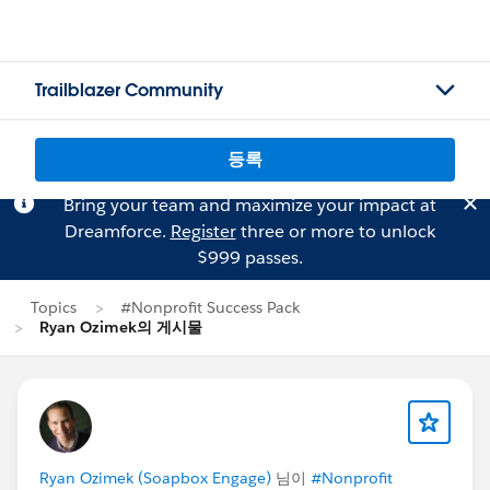
Trailblazer Community
등록
Bring your team and maximize your impact at
Dreamforce.
Register
three or more to unlock
$999 passes.
Topics
#Nonprofit Success Pack
Ryan Ozimek의 게시물
Ryan Ozimek (Soapbox Engage)
님이
#Nonprofit