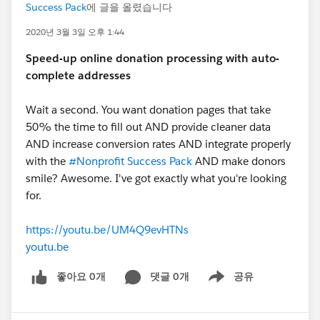
Success Pack
에 글을 올렸습니다
2020년 3월 3일 오후 1:44
Speed-up online donation processing with auto-
complete addresses
Wait a second. You want donation pages that take
50% the time to fill out AND provide cleaner data
AND increase conversion rates AND integrate properly
with the
#Nonprofit Success Pack
​ AND make donors
smile? Awesome. I've got exactly what you're looking
for.
https://youtu.be/UM4Q9evHTNs
youtu.be
좋아요 0개
댓글 0개
공유
Show menu