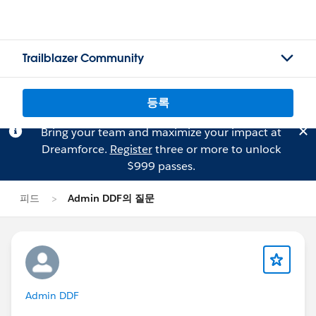
Trailblazer Community
등록
Bring your team and maximize your impact at
Dreamforce.
Register
three or more to unlock
$999 passes.
피드
Admin DDF의 질문
Admin DDF