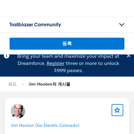
Trailblazer Community
등록
Bring your team and maximize your impact at
Dreamforce.
Register
three or more to unlock
$999 passes.
피드
Jim Hooton의 게시물
Jim Hooton (Go Electric Colorado)