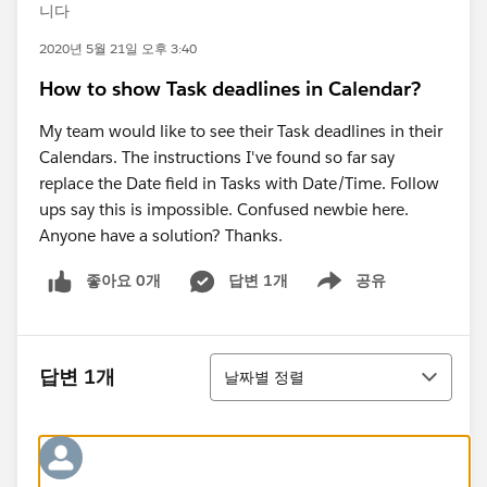
니다
2020년 5월 21일 오후 3:40
How to show Task deadlines in Calendar?
My team would like to see their Task deadlines in their
Calendars. The instructions I've found so far say
replace the Date field in Tasks with Date/Time. Follow
ups say this is impossible. Confused newbie here.
Anyone have a solution? Thanks.
좋아요 0개
답변 1개
공유
Show menu
정렬
답변 1개
날짜별 정렬