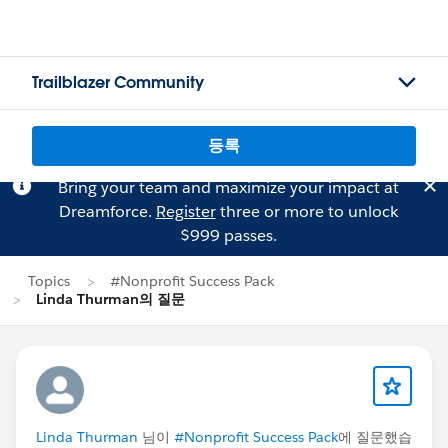
Trailblazer Community
등록
Bring your team and maximize your impact at
Dreamforce.
Register
three or more to unlock
$999 passes.
Topics
#Nonprofit Success Pack
Linda Thurman의 질문
Linda Thurman
님이
#Nonprofit Success Pack
에 질문했습