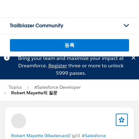
Trailblazer Community
등록
Bring your team and maximize your impact at
Dreamforce.
Register
three or more to unlock
$999 passes.
Topics
#Salesforce Developer
Robert Mayette의 질문
Robert Mayette (Mastercard)
님이
#Salesforce