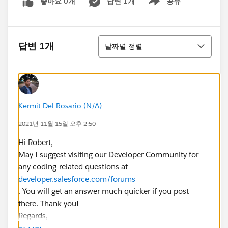
좋아요 0개
답변 1개
공유
Show menu
정렬
답변 1개
날짜별 정렬
Kermit Del Rosario (N/A)
2021년 11월 15일 오후 2:50
Hi Robert,
May I suggest visiting our Developer Community for
any coding-related questions at
developer.salesforce.com/forums
. You will get an answer much quicker if you post
there. Thank you!
Regards,