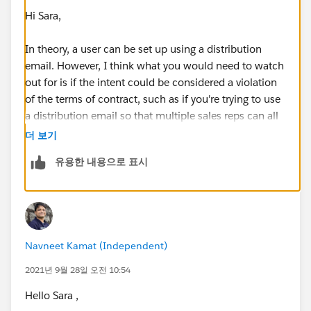
Hi Sara,
In theory, a user can be set up using a distribution
email. However, I think what you would need to watch
out for is if the intent could be considered a violation
of the terms of contract, such as if you're trying to use
a distribution email so that multiple sales reps can all
login on the same license.
더 보기
유용한 내용으로 표시
Thanks,
Mikey
Navneet Kamat (Independent)
2021년 9월 28일 오전 10:54
Hello Sara ,