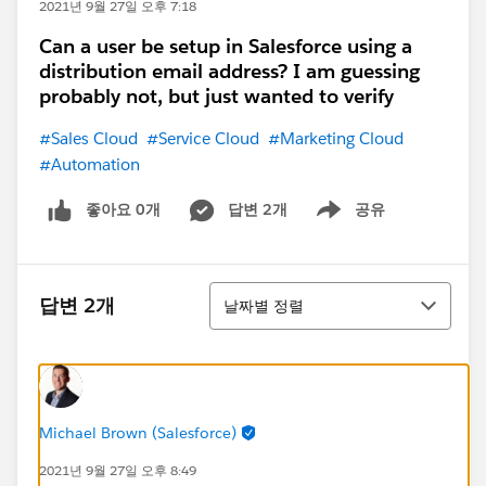
2021년 9월 27일 오후 7:18
Can a user be setup in Salesforce using a
distribution email address? I am guessing
probably not, but just wanted to verify
#Sales Cloud
#Service Cloud
#Marketing Cloud
#Automation
좋아요 0개
답변 2개
공유
Show menu
정렬
답변 2개
날짜별 정렬
Michael Brown (Salesforce)
2021년 9월 27일 오후 8:49