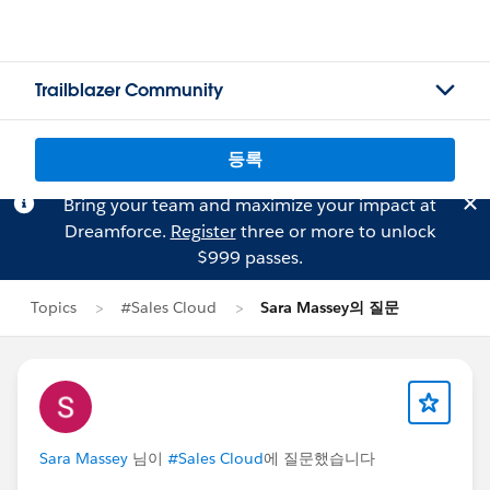
Trailblazer Community
등록
Bring your team and maximize your impact at
Dreamforce.
Register
three or more to unlock
$999 passes.
Topics
#Sales Cloud
Sara Massey의 질문
Sara Massey
님이
#Sales Cloud
에 질문했습니다